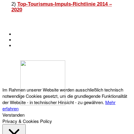
2)
Top-Tourismus-Impuls-Richtlinie 2014 –
2020
KONTAKT
IMPRESSUM
DATENSCHUTZ
Österreichischer Franchise-Verband, Campus 21, 2345 Brunn am Gebirge,
Telefon: +43 (0) 2236 31 11 88, E-Mail: oefv@franchise.at
Im Rahmen unserer Website werden ausschließlich technisch
notwendige Cookies gesetzt, um die grundlegende Funktionalität
der Website - in technischer Hinsicht - zu gewähren.
Mehr
erfahren
Verstanden
Privacy & Cookies Policy