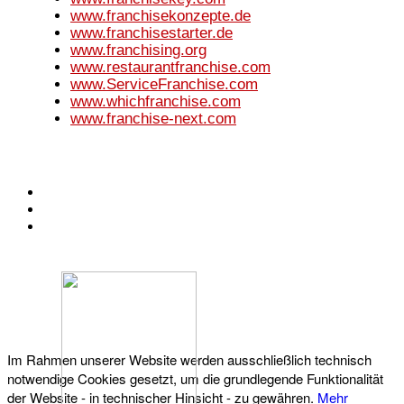
www.franchisekonzepte.de
www.franchisestarter.de
www.franchising.org
www.restaurantfranchise.com
www.ServiceFranchise.com
www.whichfranchise.com
www.franchise-next.com
KONTAKT
IMPRESSUM
DATENSCHUTZ
Österreichischer Franchise-Verband, Campus 21, 2345 Brunn am Gebirge,
Telefon: +43 (0) 2236 31 11 88, E-Mail: oefv@franchise.at
Im Rahmen unserer Website werden ausschließlich technisch
notwendige Cookies gesetzt, um die grundlegende Funktionalität
der Website - in technischer Hinsicht - zu gewähren.
Mehr