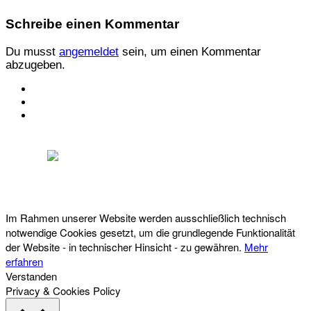
Schreibe einen Kommentar
Du musst
angemeldet
sein, um einen Kommentar
abzugeben.
KONTAKT
IMPRESSUM
DATENSCHUTZ
Österreichischer Franchise-Verband, Campus 21, 2345 Brunn am Gebirge,
Telefon: +43 (0) 2236 31 11 88, E-Mail: oefv@franchise.at
Im Rahmen unserer Website werden ausschließlich technisch
notwendige Cookies gesetzt, um die grundlegende Funktionalität
der Website - in technischer Hinsicht - zu gewähren.
Mehr
erfahren
Verstanden
Privacy & Cookies Policy