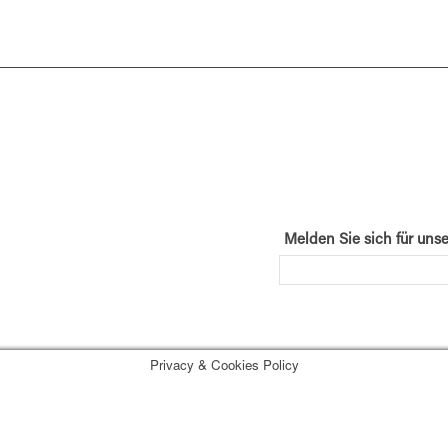
 21, 2345 Brunn am Gebirge,
anchise.at
Melden Sie sich für uns
Privacy & Cookies Policy