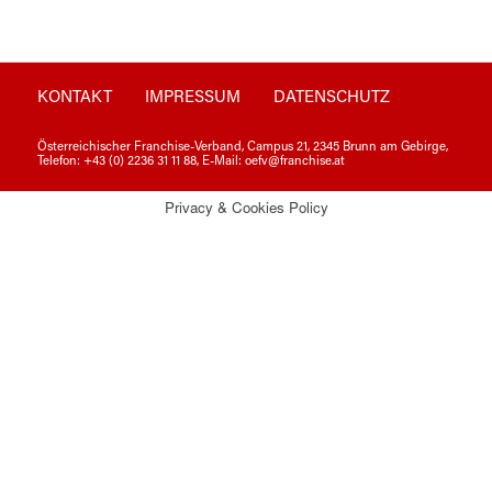
KONTAKT
IMPRESSUM
DATENSCHUTZ
Österreichischer Franchise-Verband, Campus 21, 2345 Brunn am Gebirge,
Telefon: +43 (0) 2236 31 11 88, E-Mail: oefv@franchise.at
Privacy & Cookies Policy