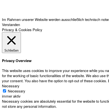
Österreichischer Franchise-Verband, Campus 21, 2345 Brunn am Gebirge,
Telefon: +43 (0) 2236 31 11 88, E-Mail: oefv@franchise.at
Im Rahmen unserer Website werden ausschließlich technisch notwen
Verstanden
Privacy & Cookies Policy
Schließen
Privacy Overview
This website uses cookies to improve your experience while you nav
for the working of basic functionalities of the website. We also use
your consent. You also have the option to opt-out of these cookies.
Necessary
Necessary
immer aktiv
Necessary cookies are absolutely essential for the website to functi
not store any personal information.