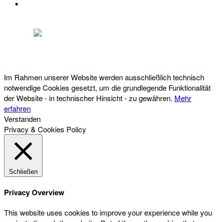
DATENSCHUTZ
Österreichischer Franchise-Verband, Campus 21, 2345 Brunn am Gebirge,
Telefon: +43 (0) 2236 31 11 88, E-Mail: oefv@franchise.at
Im Rahmen unserer Website werden ausschließlich technisch
notwendige Cookies gesetzt, um die grundlegende Funktionalität
der Website - in technischer Hinsicht - zu gewähren.
Mehr
erfahren
Verstanden
Privacy & Cookies Policy
Schließen
Privacy Overview
This website uses cookies to improve your experience while you