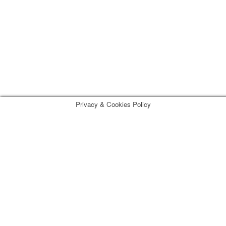
IMPRESSUM
DATENSCHUTZ
Österreichischer Franchise-Verband, Campus 21, 2345 Brunn am
Gebirge,
Telefon: +43 (0) 2236 31 11 88, E-Mail: oefv@franchise.at
Privacy & Cookies Policy