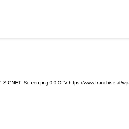
eFV_SIGNET_Screen.png
0
0
ÖFV
https://www.franchise.at/