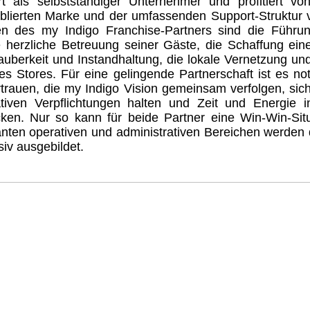
t als selbstständiger Unternehmer und profitiert vo
ablierten Marke und der umfassenden Support-Struktur 
en des my Indigo Franchise-Partners sind die Führu
 herzliche Betreuung seiner Gäste, die Schaffung eine
uberkeit und Instandhaltung, die lokale Vernetzung un
es Stores. Für eine gelingende Partnerschaft ist es no
trauen, die my Indigo Vision gemeinsam verfolgen, sich
ativen Verpflichtungen halten und Zeit und Energie i
cken. Nur so kann für beide Partner eine Win-Win-Situ
nten operativen und administrativen Bereichen werden d
siv ausgebildet.