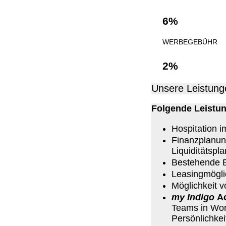
6%
WERBEGEBÜHR
2%
Unsere Leistung
Folgende Leistu
Hospitation 
Finanzplanung
Liquiditätspla
Bestehende B
Leasingmögli
Möglichkeit v
my Indigo
A
Teams in Work
Persönlichkei