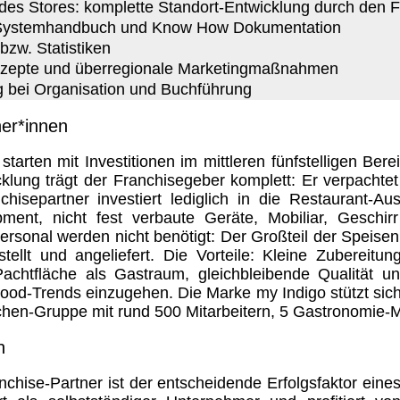
des Stores: komplette Standort-Entwicklung durch den 
s Systemhandbuch und Know How Dokumentation
bzw. Statistiken
nzepte und überregionale Marketingmaßnahmen
g bei Organisation und Buchführung
ner*innen
starten mit Investitionen im mittleren fünfstelligen Bere
cklung trägt der Franchisegeber komplett: Er verpachte
chisepartner investiert lediglich in die Restaurant-Aus
ment, nicht fest verbaute Geräte, Mobiliar, Geschir
sonal werden nicht benötigt: Der Großteil der Speisen 
tellt und angeliefert. Die Vorteile: Kleine Zubereitun
chtfläche als Gastraum, gleichbleibende Qualität un
Food-Trends einzugehen. Die Marke my Indigo stützt sich
chen-Gruppe mit rund 500 Mitarbeitern, 5 Gastronomie-
n
chise-Partner ist der entscheidende Erfolgsfaktor eine