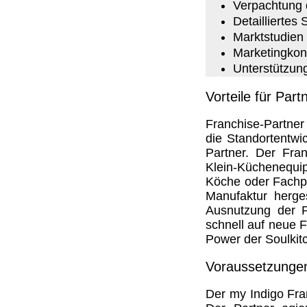
Verpachtung 
Detaillierte
Marktstudien 
Marketingko
Unterstützun
Vorteile für Part
Franchise-Partner 
die Standortentwi
Partner. Der Fran
Klein-Küchenequip
Köche oder Fachper
Manufaktur herges
Ausnutzung der Pa
schnell auf neue 
Power der Soulkit
Voraussetzunge
Der my Indigo Fran