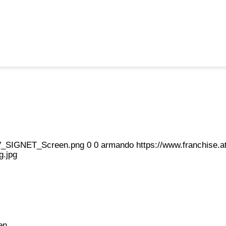
eFV_SIGNET_Screen.png
0
0
armando
https://www.franchise
g.jpg
en.