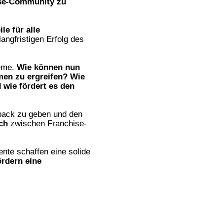
ise-Community zu
le für alle
angfristigen Erfolg des
leme.
Wie können nun
men zu ergreifen?
Wie
d
wie
fördert es den
back zu geben und den
ch
zwischen Franchise-
nte schaffen eine solide
ördern eine