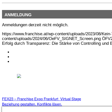
ANMELDUNG
Anmeldungen derzeit nicht möglich.
https://www.franchise.at/wp-content/uploads/2023/08/Kein-
content/uploads/2024/06/OeFV_SIGNET_Screen.png
ÖFV
Erfolg durch Transparenz: Die Stärke von Controlling un
KONTAKT
IMPRESSUM
DATENSCHUTZ
Österreichischer Franchise-Verband, Campus 21, 2345 Brunn am Gebirge,
Telefon: +43 (0) 2236 31 11 88, E-Mail: oefv@franchise.at
FEX23 – Franchise Expo Frankfurt
Virtual Stage
Beziehung gestalten. Konflikte lösen.