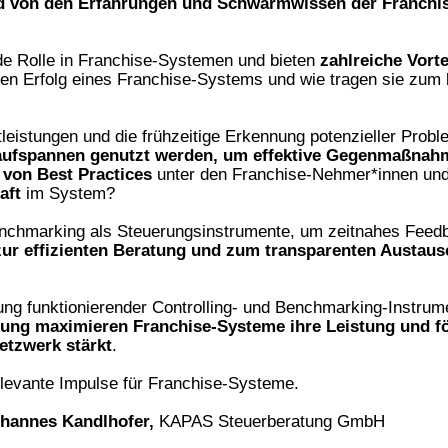
und von den Erfahrungen und Schwarmwissen der Franch
de Rolle in Franchise-Systemen und bieten
zahlreiche Vortei
en Erfolg eines Franchise-Systems und wie tragen sie zum l
tleistungen und die frühzeitige Erkennung potenzieller Prob
kaufspannen genutzt werden, um effektive Gegenmaßnah
 von Best Practices
unter den Franchise-Nehmer*innen un
aft
im System?
enchmarking als Steuerungsinstrumente, um zeitnahes Feed
 zur effizienten Beratung und zum transparenten Austaus
ng funktionierender Controlling- und Benchmarking-Instrume
rung maximieren Franchise-Systeme ihre Leistung und f
etzwerk stärkt
.
relevante Impulse für Franchise-Systeme.
hannes Kandlhofer,
KAPAS Steuerberatung GmbH