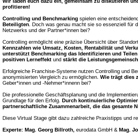
Wir laden euch dazu ein, gemeinsam zu diskutieren 
profitieren!
Controlling und Benchmarking
spielen eine entscheiden
Beteiligten
. Doch was genau macht sie so essenziell für d
Netzwerks und der Partner*innen bei?
Controlling ermöglicht eine präzise Übersicht über Standor
Kennzahlen wie Umsatz, Kosten, Rentabilität und Ver
unterstützt Benchmarking das Identifizieren und Teilen
positiven Lerneffekt
und
stärkt die Leistungsgemeinsch
Erfolgreiche Franchise-Systeme nutzen Controlling und B
anonymisierten Vergleich zu ermöglichen.
Wie trägt dies
Geber*innen und -Nehmer*innenn bei?
Die professionelle Geschäftsplanung und die Implementieru
Grundlage für den Erfolg.
Durch kontinuierliche Optimie
partnerschaftliche Zusammenarbeit, die das gesamte N
Diese Virtual Stage gibt dazu zahlreiche Praxistipps und 
Experte: Mag. Georg Billroth,
eurodata GmbH &
Mag. Jo