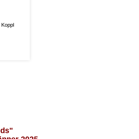
 Koppl
nds"