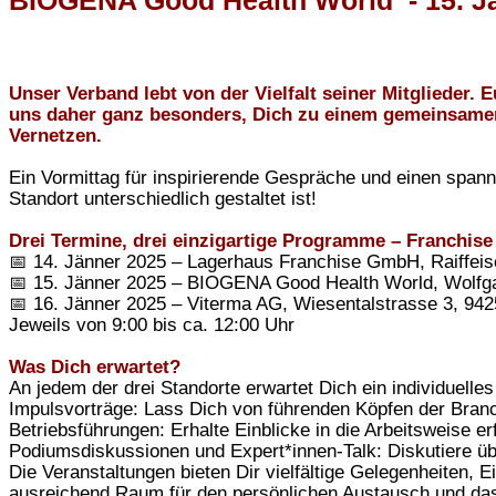
BIOGENA Good Health World - 15. J
Unser Verband lebt von der Vielfalt seiner Mitglieder.
uns daher ganz besonders, Dich zu einem gemeinsamen
Vernetzen.
Ein Vormittag für inspirierende Gespräche und einen spa
Standort unterschiedlich gestaltet ist!
Drei Termine, drei einzigartige Programme – Franchise
📅 14. Jänner 2025 – Lagerhaus Franchise GmbH, Raiffeis
📅 15. Jänner 2025 – BIOGENA Good Health World, Wolfga
📅 16. Jänner 2025 – Viterma AG, Wiesentalstrasse 3, 942
Jeweils von 9:00 bis ca. 12:00 Uhr
Was Dich erwartet?
An jedem der drei Standorte erwartet Dich ein individuell
Impulsvorträge: Lass Dich von führenden Köpfen der Branc
Betriebsführungen: Erhalte Einblicke in die Arbeitsweise e
Podiumsdiskussionen und Expert*innen-Talk: Diskutiere ü
Die Veranstaltungen bieten Dir vielfältige Gelegenheiten,
ausreichend Raum für den persönlichen Austausch und da