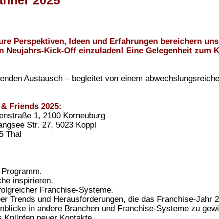
änner 2025
 Eure Perspektiven, Ideen und Erfahrungen bereichern un
 Neujahrs-Kick-Off einzuladen! Eine Gelegenheit zum 
nnenden Austausch – begleitet von einem abwechslungsreic
 & Friends 2025:
enstraße 1, 2100 Korneuburg
ngsee Str. 27, 5023 Koppl
5 Thal
es Programm.
he inspirieren.
rfolgreicher Franchise-Systeme.
ber Trends und Herausforderungen, die das Franchise-Jahr 
 Einblicke in andere Branchen und Franchise-Systeme zu gewi
s Knüpfen neuer Kontakte.