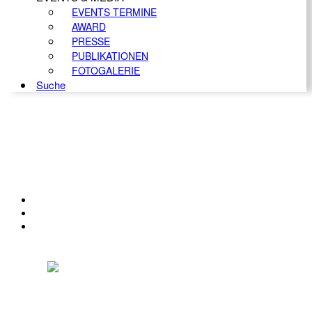
EVENTS TERMINE
AWARD
PRESSE
PUBLIKATIONEN
FOTOGALERIE
Suche
KONTAKT
IMPRESSUM
DATENSCHUTZ
Österreichischer Franchise-Verband, Campus 21, 2345 Brunn am Gebirge,
Telefon: +43 (0) 2236 31 11 88, E-Mail: oefv@franchise.at