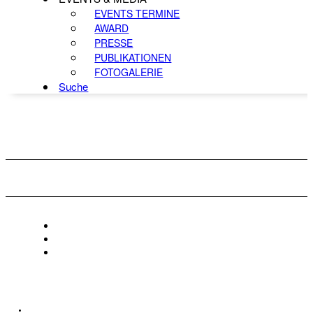
EVENTS TERMINE
AWARD
PRESSE
PUBLIKATIONEN
FOTOGALERIE
Suche
KONTAKT
IMPRESSUM
DATENSCHUTZ
Österreichischer Franchise-Verband, Campus 21, 2345 Brunn am