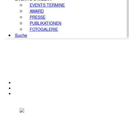
EVENTS TERMINE
AWARD
PRESSE
PUBLIKATIONEN
FOTOGALERIE
Suche
KONTAKT
IMPRESSUM
DATENSCHUTZ
Österreichischer Franchise-Verband, Campus 21, 2345 Brunn am Gebirge,
Telefon: +43 (0) 2236 31 11 88, E-Mail: oefv@franchise.at