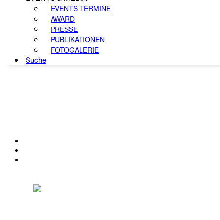
EVENTS TERMINE
AWARD
PRESSE
PUBLIKATIONEN
FOTOGALERIE
Suche
KONTAKT
IMPRESSUM
DATENSCHUTZ
Österreichischer Franchise-Verband, Campus 21, 2345 Brunn am Gebirge,
Telefon: +43 (0) 2236 31 11 88, E-Mail: oefv@franchise.at