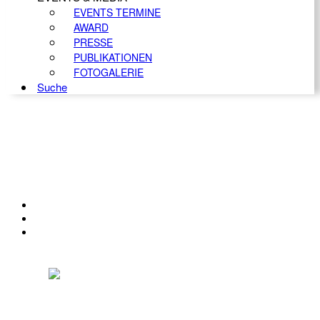
EVENTS TERMINE
AWARD
PRESSE
PUBLIKATIONEN
FOTOGALERIE
Suche
KONTAKT
IMPRESSUM
DATENSCHUTZ
Österreichischer Franchise-Verband, Campus 21, 2345 Brunn am Gebirge,
Telefon: +43 (0) 2236 31 11 88, E-Mail: oefv@franchise.at