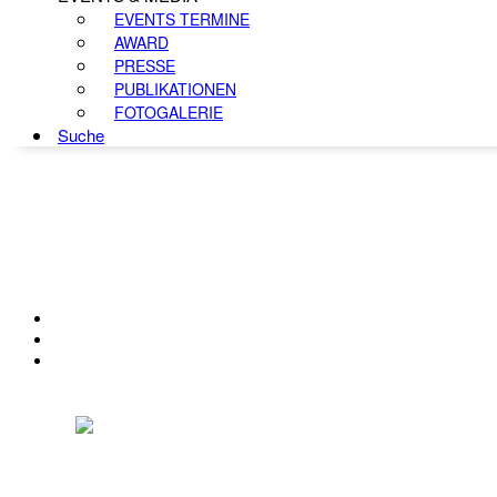
EVENTS TERMINE
AWARD
PRESSE
PUBLIKATIONEN
FOTOGALERIE
Suche
KONTAKT
IMPRESSUM
DATENSCHUTZ
Österreichischer Franchise-Verband, Campus 21, 2345 Brunn am Gebirge,
Telefon: +43 (0) 2236 31 11 88, E-Mail: oefv@franchise.at