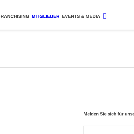
FRANCHISING
MITGLIEDER
EVENTS & MEDIA
pus 21, 2345 Brunn am Gebirge,
Melden Sie sich für uns
fv@franchise.at