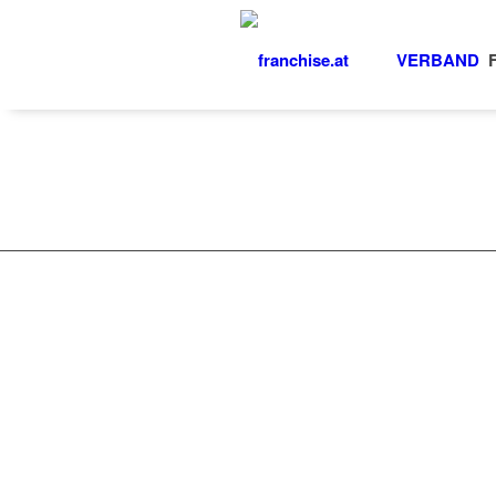
VERBAND
KONTAKT
IMPRESSUM
DATENSCHUTZ
Österreichischer Franchise-Verband, Cam
Telefon: +43 (0) 2236 31 11 88, E-Mail: oe