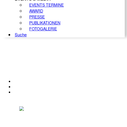
EVENTS TERMINE
AWARD
PRESSE
PUBLIKATIONEN
FOTOGALERIE
Suche
KONTAKT
IMPRESSUM
DATENSCHUTZ
Österreichischer Franchise-Verband, Campus 21, 2345 Brunn am Gebirge,
Telefon: +43 (0) 2236 31 11 88, E-Mail: oefv@franchise.at