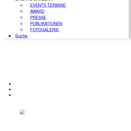
EVENTS TERMINE
AWARD
PRESSE
PUBLIKATIONEN
FOTOGALERIE
Suche
KONTAKT
IMPRESSUM
DATENSCHUTZ
Österreichischer Franchise-Verband, Campus 21, 2345 Brunn am Gebirge,
Telefon: +43 (0) 2236 31 11 88, E-Mail: oefv@franchise.at