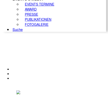
EVENTS TERMINE
AWARD
PRESSE
PUBLIKATIONEN
FOTOGALERIE
Suche
KONTAKT
IMPRESSUM
DATENSCHUTZ
Österreichischer Franchise-Verband, Campus 21, 2345 Brunn am Gebirge,
Telefon: +43 (0) 2236 31 11 88, E-Mail: oefv@franchise.at