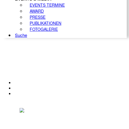
EVENTS TERMINE
AWARD
PRESSE
PUBLIKATIONEN
FOTOGALERIE
Suche
KONTAKT
IMPRESSUM
DATENSCHUTZ
Österreichischer Franchise-Verband, Campus 21, 2345 Brunn am Gebirge,
Telefon: +43 (0) 2236 31 11 88, E-Mail: oefv@franchise.at