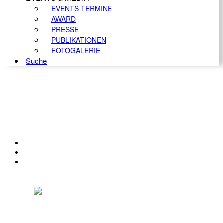
EVENTS TERMINE
AWARD
PRESSE
PUBLIKATIONEN
FOTOGALERIE
Suche
KONTAKT
IMPRESSUM
DATENSCHUTZ
Österreichischer Franchise-Verband, Campus 21, 2345 Brunn am Gebirge,
Telefon: +43 (0) 2236 31 11 88, E-Mail: oefv@franchise.at