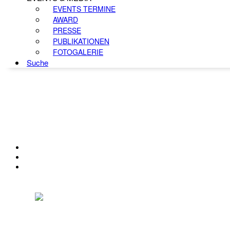
EVENTS TERMINE
AWARD
PRESSE
PUBLIKATIONEN
FOTOGALERIE
Suche
KONTAKT
IMPRESSUM
DATENSCHUTZ
Österreichischer Franchise-Verband, Campus 21, 2345 Brunn am Gebirge,
Telefon: +43 (0) 2236 31 11 88, E-Mail: oefv@franchise.at