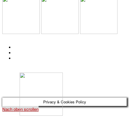
KONTAKT
IMPRESSUM
DATENSCHUTZ
Österreichischer Franchise-Verband, Campus 21, 2345 Brunn am Gebirge,
Telefon: +43 (0) 2236 31 11 88, E-Mail: oefv@franchise.at
Privacy & Cookies Policy
Nach oben scrollen