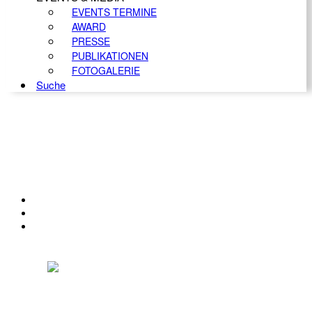
EVENTS TERMINE
AWARD
PRESSE
PUBLIKATIONEN
FOTOGALERIE
Suche
KONTAKT
IMPRESSUM
DATENSCHUTZ
Österreichischer Franchise-Verband, Campus 21, 2345 Brunn am Gebirge,
Telefon: +43 (0) 2236 31 11 88, E-Mail: oefv@franchise.at