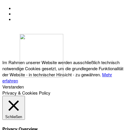
KONTAKT
IMPRESSUM
DATENSCHUTZ
Österreichischer Franchise-Verband, Campus 21, 2345 Brunn am Gebirge,
Telefon: +43 (0) 2236 31 11 88, E-Mail: oefv@franchise.at
Im Rahmen unserer Website werden ausschließlich technisch
notwendige Cookies gesetzt, um die grundlegende Funktionalität
der Website - in technischer Hinsicht - zu gewähren.
Mehr
erfahren
Verstanden
Privacy & Cookies Policy
Schließen
Privacy Overview