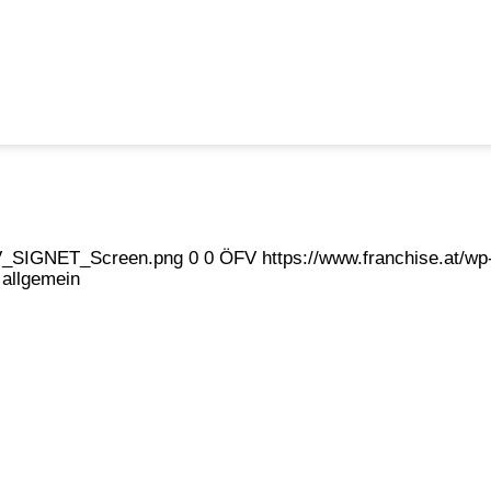
eFV_SIGNET_Screen.png
0
0
ÖFV
https://www.franchise.at/
 allgemein