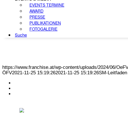
EVENTS TERMINE
AWARD
PRESSE
PUBLIKATIONEN
FOTOGALERIE
Suche
https://www.franchise.at/wp-content/uploads/2024/06/O
ÖFV
2021-11-25 15:19:26
2021-11-25 15:19:26
SM-Leitfaden
KONTAKT
IMPRESSUM
DATENSCHUTZ
Österreichischer Franchise-Verband, Campus 21, 2345 Brunn am Gebirge,
Telefon: +43 (0) 2236 31 11 88, E-Mail: oefv@franchise.at