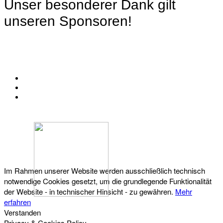
Unser besonderer Dank gilt
unseren Sponsoren!
KONTAKT
IMPRESSUM
DATENSCHUTZ
Österreichischer Franchise-Verband, Campus 21, 2345 Brunn am Gebirge,
Telefon: +43 (0) 2236 31 11 88, E-Mail: oefv@franchise.at
Im Rahmen unserer Website werden ausschließlich technisch
notwendige Cookies gesetzt, um die grundlegende Funktionalität
der Website - in technischer Hinsicht - zu gewähren.
Mehr
erfahren
Verstanden
Privacy & Cookies Policy