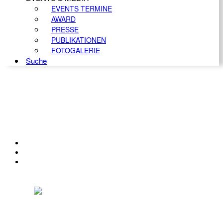
EVENTS TERMINE
AWARD
PRESSE
PUBLIKATIONEN
FOTOGALERIE
Suche
KONTAKT
IMPRESSUM
DATENSCHUTZ
Österreichischer Franchise-Verband, Campus 21, 2345 Brunn am Gebirge,
Telefon: +43 (0) 2236 31 11 88, E-Mail: oefv@franchise.at