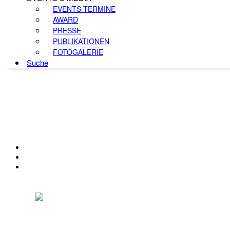
EVENTS TERMINE
AWARD
PRESSE
PUBLIKATIONEN
FOTOGALERIE
Suche
KONTAKT
IMPRESSUM
DATENSCHUTZ
Österreichischer Franchise-Verband, Campus 21, 2345 Brunn am Gebirge,
Telefon: +43 (0) 2236 31 11 88, E-Mail: oefv@franchise.at