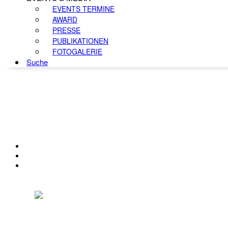
EVENTS TERMINE
AWARD
PRESSE
PUBLIKATIONEN
FOTOGALERIE
Suche
KONTAKT
IMPRESSUM
DATENSCHUTZ
Österreichischer Franchise-Verband, Campus 21, 2345 Brunn am Gebirge,
Telefon: +43 (0) 2236 31 11 88, E-Mail: oefv@franchise.at