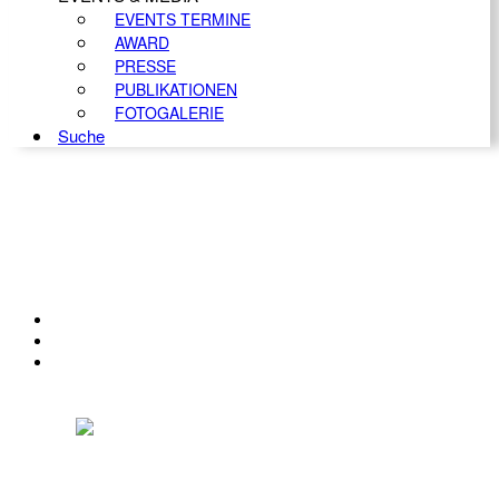
EVENTS TERMINE
AWARD
PRESSE
PUBLIKATIONEN
FOTOGALERIE
Suche
KONTAKT
IMPRESSUM
DATENSCHUTZ
Österreichischer Franchise-Verband, Campus 21, 2345 Brunn am Gebirge,
Telefon: +43 (0) 2236 31 11 88, E-Mail: oefv@franchise.at