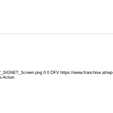
eFV_SIGNET_Screen.png
0
0
ÖFV
https://www.franchise.at/
b-Action