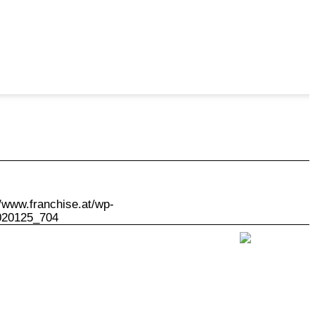
//www.franchise.at/wp-
02
0125_704